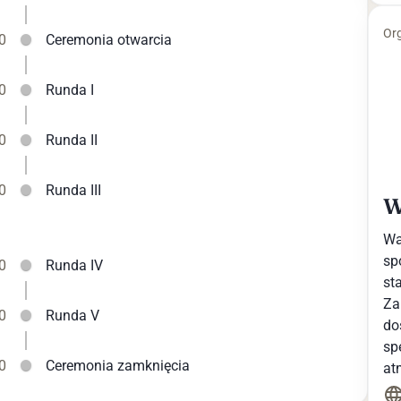
Org
0
Ceremonia otwarcia
0
Runda I
0
Runda II
0
Runda III
W
Wa
sp
0
Runda IV
st
Za
0
Runda V
do
sp
0
Ceremonia zamknięcia
at