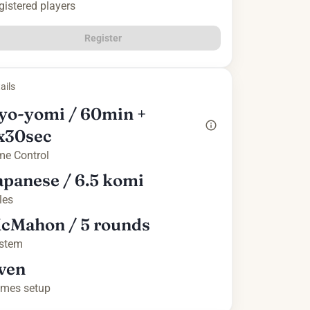
gistered players
Register
ails
yo-yomi / 60min +
x30sec
me Control
apanese / 6.5 komi
les
cMahon / 5 rounds
stem
ven
mes setup