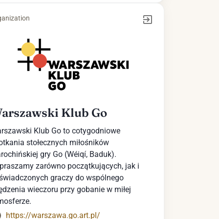
anization
arszawski Klub Go
rszawski Klub Go to cotygodniowe
otkania stołecznych miłośników
arochińskiej gry Go (Wéiqí, Baduk).
praszamy zarówno początkujących, jak i
świadczonych graczy do wspólnego
ędzenia wieczoru przy gobanie w miłej
mosferze.
https://warszawa.go.art.pl/