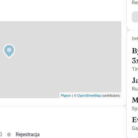
Re
Det
B
3
Ti
J
Ru
Pigeon
|
©
OpenStreetMap
contributors
M
Sy
E
Ga
0
Rejestracja