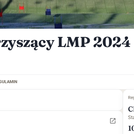
rzyszący LMP 2024
GULAMIN
Reg
C
St
1