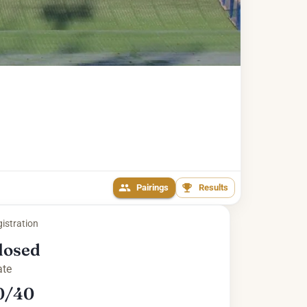
Pairings
Results
istration
losed
ate
0/40