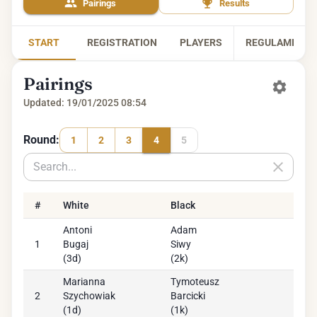
Pairings
Results
START
REGISTRATION
PLAYERS
REGULAMIN
Pairings
Updated: 19/01/2025 08:54
Round
:
1
2
3
4
5
#
White
Black
Antoni
Adam
1
Bugaj
Siwy
(
3d
)
(
2k
)
Marianna
Tymoteusz
2
Szychowiak
Barcicki
(
1d
)
(
1k
)