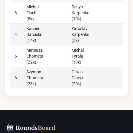
Michal
Denys
3
Flach
Karpenko
(
5k
)
(
10k
)
Kacper
Yaroslav
4
Barcicki
Karpenko
(
14k
)
(
5k
)
Mateusz
Michal
5
Chometa
Tyrala
(
22k
)
(
13k
)
Szymon
Oliwia
6
Chometa
Olbryk
(
23k
)
(
20k
)
Rounds
Board